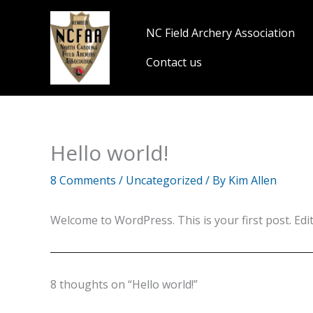
Skip
to
NC Field Archery Association
content
Contact us
Hello world!
8 Comments
/
Uncategorized
/ By
Kim Allen
Welcome to WordPress. This is your first post. Edit 
8 thoughts on “Hello world!”