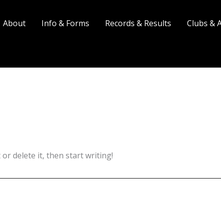
About
Info & Forms
Records & Results
Clubs & 
or delete it, then start writing!